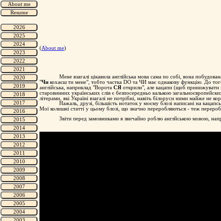
(
About me
)
Мене взагалі цікавила англійська мова сама по собі, вона побудована
"
Чи
кохаєш ти мене", тобто частка DO та ЧИ має однакову функцію. До тог
англійська, наприклад "Ворота
СЯ
открили", але кацапи (щоб принижувати н
старовинних українських слів є безпосередньо калькою загальноєвропейс
літерами, які Україні взагалі не потрібні, навіть білоруси ними майже не
Нажаль, друзі, більшість нотаток у моєму блозі написані на кацапс
Мої колишні статті у цьому блозі, що значно переробляються - теж переро
Звіти перед замовниками я звичайно роблю англйською мовою, нап