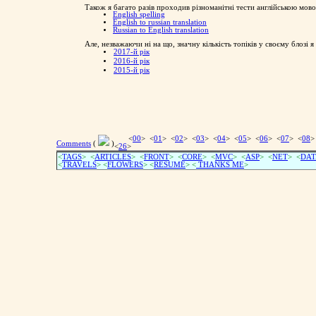
Також я багато разів проходив різноманітні тести англійською мов
English spelling
English to russian translation
Russian to English translation
Але, незважаючи ні на що, значну кількість топіків у своєму блозі 
2017-й рік
2016-й рік
2015-й рік
<
00
> <
01
> <
02
> <
03
> <
04
> <
05
> <
06
> <
07
> <
08
>
Comments
(
)
<
26
>
<
TAGS
> <
ARTICLES
> <
FRONT
> <
CORE
> <
MVC
> <
ASP
> <
NET
> <
DAT
<
TRAVELS
> <
FLOWERS
> <
RESUME
>
<
THANKS ME
>