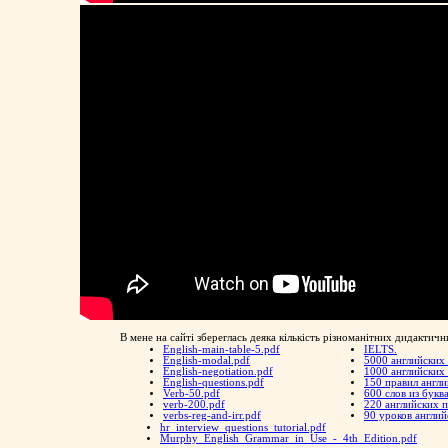
В мене на сайті збереглась деяка кількість різноманітних дидактичн
English-main-table-5.pdf
IELTS.
English-modal.pdf
5000 английских
English-negotiation.pdf
1000 английских
English-questions.pdf
150 правил англ
Verb-50.pdf
600 слов из букв
verb-200.pdf
220 английских 
verbs-reg-and-irr.pdf
90 уроков англи
hr_interview_questions_tutorial.pdf
Murphy_English_Grammar_in_Use_-_4th_Edition.pdf