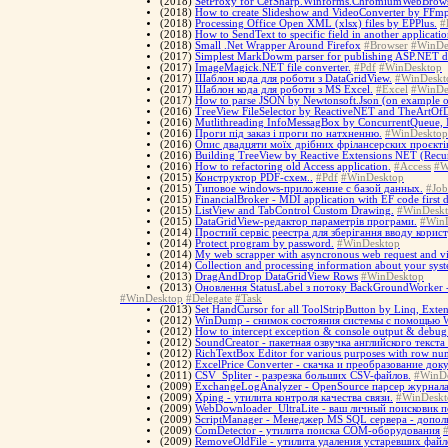
(2018)
SetProxy for CefSharp.Winforms.ChromiumWebBrows
(2018)
How to create Slideshow and VideoConverter by FFm
(2018)
Processing Office Open XML (xlsx) files by EPPlus.
#
(2018)
How to SendText to specific field in another applicat
(2018)
Small .Net Wrapper Around Firefox
#Browser
#WinDe
(2017)
Simplest MarkDowm parser for publishing ASP.NET d
(2017)
ImageMagick.NET file converter.
#Pdf
#WinDesktop
(2017)
Шаблон кода для роботи з DataGridView.
#WinDeskt
(2017)
Шаблон кода для роботи з MS Excel.
#Excel
#WinDe
(2017)
How to parse JSON by Newtonsoft.Json (on example o
(2016)
TreeView FileSelector by ReactiveNET and TheArtOfD
(2016)
Mutlithreading InfoMessagBox by ConcurrentQueue, I
(2016)
Проги під заказ і проги по натхненню.
#WinDesktop
(2016)
Опис двадцяти моїх дрібних фрілансерских проєкті
(2016)
Building TreeView by Reactive Extensions NET (Recursi
(2016)
How to refactoring old Access application.
#Access
#W
(2015)
Конструктор PDF-схем..
#Pdf
#WinDesktop
(2015)
Типовое windows-приложение с базой данных.
#Job
(2015)
FinancialBroker - MDI application with EF code first d
(2015)
ListView and TabControl Custom Drawing.
#WinDesk
(2015)
DataGridView-редактор параметрів програми.
#Win
(2014)
Простий сервіс реестра для зберігання вводу корис
(2014)
Protect program by password.
#WinDesktop
(2014)
My web scrapper with asyncronous web request and visu
(2014)
Collection and processing information about your sys
(2013)
DragAndDrop DataGridView Rows
#WinDesktop
(2013)
Оновлення StatusLabel з потоку BackGroundWorker - 
#WinDesktop
#Delegate
#Task
(2013)
Set HandCursor for all ToolStripButton by Linq, Ext
(2012)
WinDump - снимок состояния системы с помощью 
(2012)
How to intercept exception & console output & debug t
(2012)
SoundCreator - пакетная озвучка английского текста
(2012)
RichTextBox Editor for various purposes with row nu
(2012)
ExcelPrice Converter - скачка и преобразование до
(2011)
CSV_Spliter - разрезка больших CSV-файлов.
#WinD
(2009)
ExchangeLogAnalyzer - OpenSource парсер журнала
(2009)
Xping - утилита контроля качества связи.
#WinDeskt
(2009)
WebDownloader_UltraLite - ваш личный поисковик 
(2009)
ScriptManager - Менеджер MS SQL сервера - допо
(2009)
ComDetector - утилита поиска COM-оборудования
(2009)
RemoveOldFile - утилита удаления устаревших файл