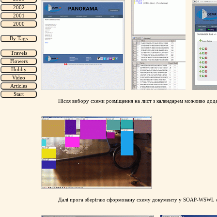
Після вибору схеми розміщення на лист з календарем можливо дода
Далі прога зберігаю сформовану схему документу у SOAP-WSWL серв