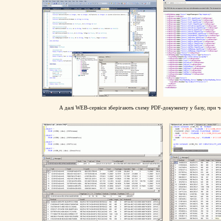
А далі WEB-сервіси зберігають схему PDF-документу у базу, при чо