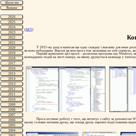
(
NET
)
Ко
У 2015-му році я написав ще одну складну і важливу для мене дескт
як вона побудована. Взагалі ця моя прога теж заснована на web-сервісах, я
Першій компонент цієї проги - десктопна програма під Windows, я
календарних подій на листі паперу, на якому друкується календар у типогр
Прога починає роботу с того, що вичитує з сайту за допомогою WE
цьому головне питання друку, що площа друку окремої події повинна відпо