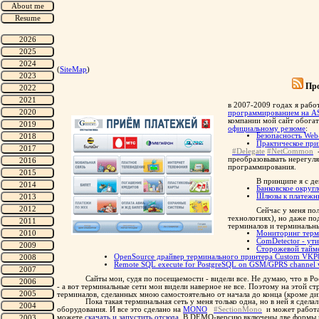
(
SiteMap
)
Про
в 2007-2009 годах я рабо
программированием на A
компании мой сайт обогат
официальному резюме
:
Безопасность We
Практическое при
#Delegate
#NetCommon
-
преобразовывать нерегул
программирования.
В принципе я с де
Банковское округ
Шлюзы к платежн
Сейчас у меня пол
технологиях), но даже по
терминалов и терминальны
Мониторинг терми
ComDetector - ут
Сторожевой тай
OpenSource драйвер терминального принтера Custom VKP
Remote SQL execute for PostgreSQL on GSM/GPRS channel w
Сайты мои, судя по посещаемости - видели все. Не думаю, что в Ро
- а вот терминальные сети мои видели наверное не все. Поэтому на этой ст
терминалов, сделанных мною самостоятельно от начала до конца (кроме ди
Пока такая терминальная сеть у меня только одна, но в ней я сдела
оборудования. И все это сделано на
MONO
#SectionMono
и может работа
можете
скачать и запустить отсюда
. В DEMO-версию включены две формы и