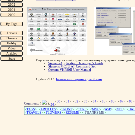
Еще я на выложу на этой страничке полезную документацию для п
Siemens Application Developer’s Guide
Siemens MC35i AT Command Set
Custom VKP80II User Manual
Update 2017:
Банковский термінал для Японії
<
00
> <
01
> <
02
> <
03
> <
04
> <
05
> <
06
> <
07
> <
08
>
Comments
(
)
<
26
>
<
TAGS
> <
ARTICLES
> <
FRONT
> <
CORE
> <
MVC
> <
ASP
> <
NET
> <
DAT
<
TRAVELS
> <
FLOWERS
> <
RESUME
>
<
THANKS ME
>