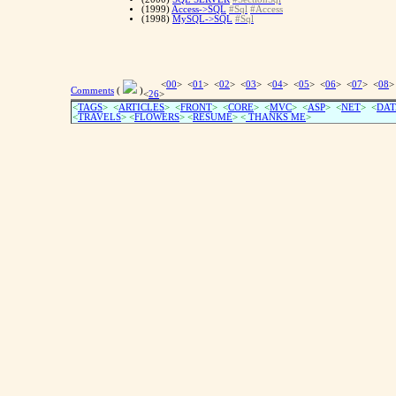
(1999)
Access->SQL
#Sql
#Access
(1998)
MySQL->SQL
#Sql
<
00
> <
01
> <
02
> <
03
> <
04
> <
05
> <
06
> <
07
> <
08
>
Comments
(
)
<
26
>
<
TAGS
> <
ARTICLES
> <
FRONT
> <
CORE
> <
MVC
> <
ASP
> <
NET
> <
DAT
<
TRAVELS
> <
FLOWERS
> <
RESUME
>
<
THANKS ME
>