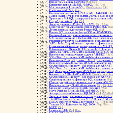
(2014)
Импортеры данных FortNoks
#Sql
#Job
(2014)
Конвертер данных MySQL->MsSQL
#Sql
#Job
(2013)
Мої поширення Linq-to-SQL.
#NetCommon
#Sql
(2012)
FileStream в MS SQL
#Sql
(2012)
Пример использования LINQ-to-XML (XLINQ) и L
(2012)
Змінні Nullable та як обробляти DBNull з бази за д
(2011)
Хранение в MS SQL маршрутной топологии и отб
(2011)
Открой для себя SQLite
#Sql
(2010)
Экспорт данных из PostgeSQL в XML
#Sql
#Xml
(2010)
Мониторинг терминальной сети на PostgreSQL
#Ki
(2010)
Десять главных недостатков PostgreSQL
#Sql
(2010)
Remote SQL execute for PostgreSQL on GSM/GPRS ch
(2010)
Пример обьектно-реляционного проектирования ст
(2010)
SQL-проектирование в PostgreSQL. Над плоским м
(2010)
Реализация таймаута на динамически создаваемых
(2010)
SqlClr_IndexCryptoProtector - криптографическая
(2010)
Сравнительный анализ производительности MS SQL 
(2010)
Избавляемся от Microsoft SQL Server Log Shipping
(2009)
Этюды на ASP2. Делаем RSS-канал на одной SQL-п
(2009)
Выполнение периодических задач в ASP.NET.
#SqlC
(2009)
SQL-Client_for_remote_XML-WebService - клиент m
(2009)
Используем PostgreSQL вместо MS SQL в проектах
(2009)
Используем MySQL вместо MS SQL в проектах на 
(2009)
GetAspNetProfileProperty - Sql-сборка для ASP.NET 
(2009)
SQL-Client_for_remote_XML-WebService - клиент m
(2009)
ScriptManager - Менеджер MS SQL сервера - допо
(2009)
Как парсить XML SOAP в MS SQL
#WebServiceClien
(2009)
GetAspNetProfileProperty - Sql-сборка для ASP.NET 
(2008)
Cекционирование графики при SQL-хранении
#Sql
(2008)
Сборка для работы с данными стандартных ASP.NE
(2007)
Вариации на тему Notification-сервера
#Sql
#SqlClr
(2006)
Описание некоторых моих SQL-проектов.
#Sql
(2006)
Move Database file in MySQL and MsSQL
#Sql
(2005)
Альтернативная оболочка к SQL2005
#Sql
#WinDes
(2005)
Защита параметров странички от подделки.
#SqlClr
(2005)
TCP/IP Notification Server для SQL2000 на COM-об
(2005)
MySQL Reference Manual for version 4.1.7.
#Sql
#D
(2002)
Transact-SQL Reference for SQL 2000.
#Sql
#Doc
(2001)
MSDE
#Sql
(2000)
Синтаксис SQL
#Sql
#Doc
(2000)
SQL SERVER
#SectionSql