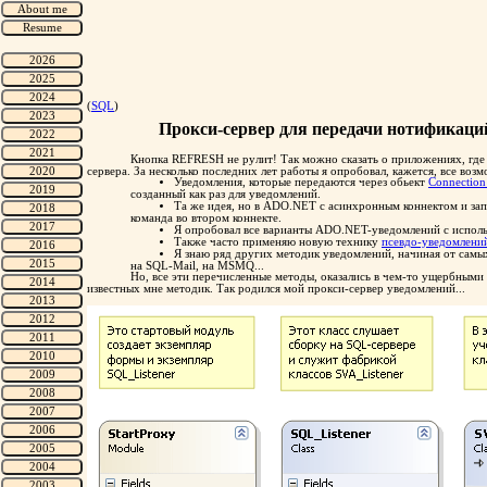
(
SQL
)
Прокси-сервер для передачи нотификаций
Кнопка REFRESH не рулит! Так можно сказать о приложениях, где 
сервера. За несколько последних лет работы я опробовал, кажется, все в
Уведомления, которые передаются через обьект
Connectio
созданный как раз для уведомлений.
Та же идея, но в ADO.NET с асинхронным коннектом и зап
команда во втором коннекте.
Я опробовал все варианты ADO.NET-уведомлений с испол
Также часто применяю новую технику
псевдо-уведомлени
Я знаю ряд других методик уведомлений, начиная от самых
на SQL-Mail, на MSMQ...
Но, все эти перечисленные методы, оказались в чем-то ущербными 
известных мне методик. Так родился мой прокси-сервер уведомлений...