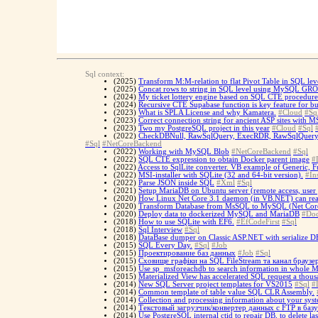
Sql context:
(2025)
Transform M:M-relation to flat Pivot Table in SQL lev
(2025)
Concat rows to string in SQL level using MySQL
(2024)
My ticket lottery engine based on SQL CTE procedure
(2024)
Recursive CTE Supabase function is key feature for bui
(2023)
What is SPLA License and why Kamatera.
#Cloud
#Sq
(2023)
Correct connection string for ancient ASP sites with 
(2023)
Two my PostgreSQL project in this year
#Cloud
#Sql
(2022)
CheckDBNull, RawSqlQuery, ExecRDR, RawSqlQueryAsy
#Sql
#NetCoreBackend
(2022)
Working with MySQL Blob
#NetCoreBackend
#Sql
(2022)
SQL CTE expression to obtain Docker parent image
#
(2022)
Access to SqlLite converter. VB example of Generic
(2022)
MSI-installer with SQLite (32 and 64-bit version).
#Ins
(2022)
Parse JSON inside SQL
#Xml
#Sql
(2021)
Setup MariaDB on Ubuntu server (remote access, user 
(2020)
How Linux Net Core 3.1 daemon (in VB.NET) can rea
(2020)
Transform Database from MsSQL to MySQL (Net Core 
(2020)
Deploy data to dockerized MySQL and MariaDB
#Doc
(2018)
How to use SQLite with EF6.
#EfCodeFirst
#Sql
(2018)
Sql Interview
#Sql
(2018)
DataBase dumper on Classic ASP.NET with serialize 
(2015)
SQL Every Day.
#Sql
#Job
(2015)
Проектирование баз данных
#Job
#Sql
(2015)
Сховище графіки на SQL FileStream та канал браузер
(2015)
Use sp_msforeachdb to search information in whole 
(2015)
Materialized View has accelerated SQL request a thous
(2014)
New SQL Server project templates for VS2015
#Sql
#
(2014)
Сommon template of table value SQL CLR Assembly.
(2014)
Collection and processing information about your sys
(2014)
Текстовый загрузчик/конвертер данных с FTP в базу
(2014)
Use PostgreSQL internal ctid to repair DB, to delete las