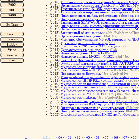
(2015)
Установка и первичная настройка Subversion (SVN
(2015)
Организация хостинга для ASP.NET и ASP.NET.MV
(2015)
Терминальные сети (KIOSK-программирование)
#J
(2015)
Типовое windows-приложение с базой данных.
#Job
(2015)
Пишу компонеты на flex, работающие с базой на се
(2015)
Пишу сайты с нуля 'под ключ', размещаю их у себя
(2015)
Защищенный SOAP/WSDL сервис доступа к данным
(2015)
Пишу всякие CMS (системы управления контентом)
(2015)
Первичная установка и настройка на хостинге LIN
(2015)
Защищенный обмен данными
#Job
#WebServiceClien
(2015)
Проектирование баз данных
#Job
#Sql
(2015)
Месячное обслуживание MS SQL сервера и WINDOW
(2014)
Удачные проекты 2015-го года
#Job
(2014)
Filed-проекты 2013-го и 2014-го годов
#Job
(2014)
Суппорт моих старых проектов
#Job
(2014)
Импортеры данных FortNoks
#Sql
#Job
(2014)
Конвертер данных MySQL->MsSQL
#Sql
#Job
(2014)
Сайт с Google-maps API, имперсонализацией и Dyna
(2014)
Электронный магазин запчастей SHEL-AUTO.RU н
(2013)
My project for shopping from one account in many on
(2013)
Сайт поиска работы (HTML5)
#Css
#Job
#AspNetMv
(2013)
Проекты нового Вотпуска.
#Job
#AspNetMvc
(2013)
Manage site with huge number of page (content, accoun
(2011)
My project for ЦППК РЖД (central-ppk.ru)
#WebServ
(2010)
My project for online music shop Releasebeat.ru
#AspN
(2010)
My project for company airts.ru
#Job
#PaymentGatew
(2009)
My Project for Moscow government with special client
(2008)
My project for АСУ ЄКСПРЕСС РЖД
#AspNetClassic
(2008)
My project ros-med.org.
#Job
#AspNetClassic
(2007)
My project for company Gisis.ru
#Job
#AspNetClassic
(2005)
Мои проекты для ООО Сириус-СЦ
#Vb6
#Job
#AspN
(2004)
Опыт работы почтовым администратором.
#Mailing
(2004)
Опыт работы почтовым администратором.
#Job
#Ma
(2003)
Системный администратор ИМПЭ им.Грибоедова
#
<
00
> <
01
> <
02
> <
03
> <
04
> <
05
> <
06
> <
07
> <
08
>