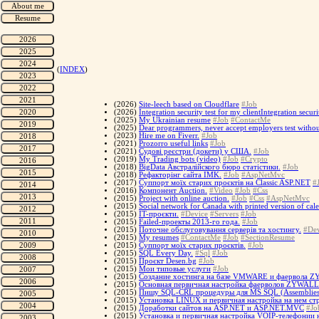
(
INDEX
)
(2026)
Site-leech based on Cloudflare
#Job
(2026)
Integration security test for my clientIntegration securi
(2025)
My Ukrainian resume
#Job
#ContactMe
(2025)
Dear programmers, never accept employers test without
(2023)
Hire me on Fiverr.
#Job
(2021)
Prozorro useful links
#Job
(2021)
Судові реєстри (докети) у США.
#Job
(2019)
My Trading bots (video)
#Job
#Crypto
(2018)
BigData Австралійского бюро статістики.
#Job
(2018)
Рефакторінг сайта IMK.
#Job
#AspNetMvc
(2017)
Суппорт моїх старих проєктів на Classic ASP.NET
#
(2016)
Компонент Auction.
#Video
#Job
#Css
(2015)
Project with online auction.
#Job
#Css
#AspNetMvc
(2015)
Social network for Canada with printed version of cal
(2015)
IT-проєкти.
#Device
#Servers
#Job
(2015)
Failed-проекты 2013-го года.
#Job
(2015)
Поточне обслуговування серверів та хостингу.
#Dev
(2015)
My resumes
#ContactMe
#Job
#SectionResume
(2015)
Суппорт моїх старих проєктів.
#Job
(2015)
SQL Every Day.
#Sql
#Job
(2015)
Проєкт Desen.bg
#Job
(2015)
Мои типовые услуги
#Job
(2015)
Создание хостинга на базе VMWARE и фаервола 
(2015)
Основная первичная настройка фаерволов ZYWALL
(2015)
Пишу SQL-CRL процедуры для MS SQL (Assemblies
(2015)
Установка LINUX и первичная настройка на нем 
(2015)
Доработки сайтов на ASP.NET и ASP.NET.MVC
#Jo
(2015)
Установка и первичная настройка VOIP-телефонии 