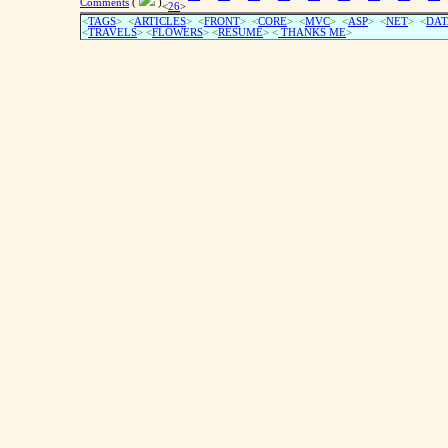
Comments
(
)
<
26
>
<
TAGS
> <
ARTICLES
> <
FRONT
> <
CORE
> <
MVC
> <
ASP
> <
NET
> <
DAT
<
TRAVELS
> <
FLOWERS
> <
RESUME
>
<
THANKS ME
>