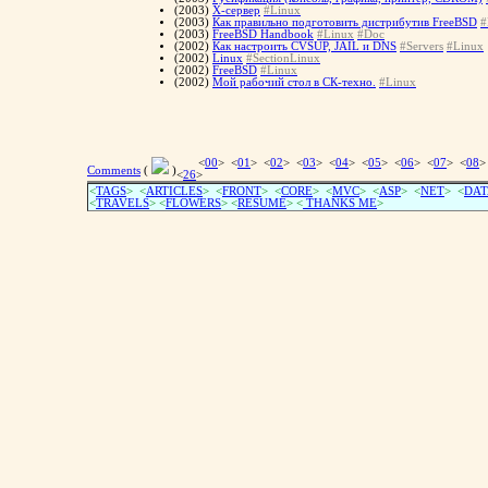
(2003)
X-сервер
#Linux
(2003)
Как правильно подготовить дистрибутив FreeBSD
#
(2003)
FreeBSD Handbook
#Linux
#Doc
(2002)
Как настроить CVSUP, JAIL и DNS
#Servers
#Linux
(2002)
Linux
#SectionLinux
(2002)
FreeBSD
#Linux
(2002)
Мой рабочий стол в СК-техно.
#Linux
<
00
> <
01
> <
02
> <
03
> <
04
> <
05
> <
06
> <
07
> <
08
>
Comments
(
)
<
26
>
<
TAGS
> <
ARTICLES
> <
FRONT
> <
CORE
> <
MVC
> <
ASP
> <
NET
> <
DAT
<
TRAVELS
> <
FLOWERS
> <
RESUME
>
<
THANKS ME
>