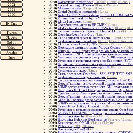
(2020)
Dockerizing Masternodes
#Docker
#Linux
#Cloud
#
(2019)
Up and running OPNsense
#Linux
#Servers
(2019)
Masternode tasks
#Crypto
#Linux
(2019)
Useful OpenSuse commands
#Linux
(2019)
Install CentOS NetworkManager from CDROM and V
(2019)
Extend linux partition by LVM
#Linux
(2019)
Linux Handbook
#Linux
(2018)
OpenSuse installation to HP OMEN
#Linux
(2018)
Alt-F- alternative firmware for DNS-323.
#Device
#Li
(2018)
5-button mouse - a biggest problem of Linux
#Linux
(2018)
OpenSuse boot from Grub
#Linux
(2018)
Tune dedicated server in Hetzner.com
#Cloud
#Server
(2017)
Оффлайнові копії Windows.
#Linux
#DevEnvironmen
(2016)
Link linux machines by NFS
#Servers
#Linux
(2015)
Програмне адміністрування Wowza-Серверу.
#Vide
(2015)
Пишу SQL-CRL процедуры для MS SQL (Assemblies
(2015)
Установка LINUX и первичная настройка на нем 
(2015)
Установка и первичная настройка VOIP-телефонии 
(2015)
Установка и первичная настройка Subversion (SVN
(2015)
Первичная установка и настройка на хостинге LIN
(2014)
Полная копия системы командой DD
#Linux
(2014)
Установка линуксов
#Linux
(2014)
Связь с сервером OpenSuse - SSH, SFTP, TFTP, SM
(2013)
Оффлайнові антивірусні сканери.
#Linux
(2010)
Загрузочные компакты и флешки (bootable LiveCD a
(2010)
GoogleTranslate - англо-русский онлайн переводчик
(2010)
SNMP-тестер сетевых устройств. GUI-программа на
(2010)
Настройка HTTP и FTP-серверов в Linux (Apache/vs
(2010)
OpenSource драйвер терминального принтера Cust
(2010)
GoogleTranslate - англо-русский онлайн переводчик
(2010)
ADO.NET обвязка для работы с MySQL в ASP.NET-
(2010)
SNMP-тестер сетевых устройств. GUI-программа н
(2009)
Скажи Биллу Гейтсу 'Прощай'!
#Microsoft
#VmWare
(2008)
Установка и начальное конфигурирование OpenSuse
(2006)
NGINS + TRENDNET - долгожданное избавление от 
(2005)
Настройка Apache.
#Servers
#Linux
(2005)
Настройка Nginx по HostHeder-ам
#Servers
#Linux
(2004)
Как настроить QMAIL
#Linux
#Mailing
(2004)
Web-сервер
#Php
#Linux
(2003)
Инсталляция FreeBSD
#Linux
(2003)
Русификация (консоль, графика, принтер, CDROM)