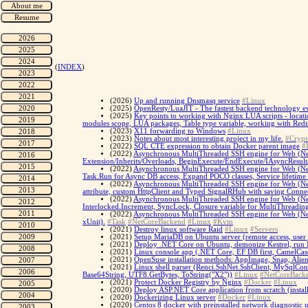
(
INDEX
)
(2026)
Up and running Dnsmasq service
#Linux
(2025)
OpenResty/LuaJIT - The fastest backend technology ev
(2025)
Key points to working with Nginx LUA scripts - loca
modules scope, LUA packages, Table type variable, working with Re
(2023)
X11 forwarding to Windows
#Linux
(2023)
Notes about most interesting project in my life.
#Crypt
(2022)
SQL CTE expression to obtain Docker parent image
#
(2022)
Asynchronous MultiThreaded SSH engine for Web (Net
Extension/Inherits/Overloads, BeginExecute/EndExecute/IAsyncResult
(2022)
Asynchronous MultiThreaded SSH engine for Web (Net 
Task.Run for Async DB access, Expand POCO classes, Service lifetime li
(2022)
Asynchronous MultiThreaded SSH engine for Web (Net 
attribute, custom HttpClient and Typed SignalRHub with saving Connec
(2022)
Asynchronous MultiThreaded SSH engine for Web (Net C
Interlocked.Increment, SyncLock, Closure variable for MultiThreadin
(2022)
Asynchronous MultiThreaded SSH engine for Web (Net C
xUnit).
#Task
#NetCoreBackend
#Linux
#Kvm
(2021)
Destroy linux software Raid
#Linux
#Servers
(2021)
Setup MariaDB on Ubuntu server (remote access, user 
(2021)
Deploy .NET Core on Ubuntu, demonize Kestrel, run N
(2021)
Linux console app (.NET Core, EF DB first, CamelCase
(2021)
OpenSuse installation methods: AppImage, Snap, Alie
(2021)
Linux shell parser (Renci.SshNet.SshClient, MySqlCo
Base64String, UTF8.GetBytes, ToString("X2"))
#Linux
#NetCoreBack
(2021)
Protect Docker Registry by Nginx
#Docker
#Linux
(2020)
Deploy ASP.NET Core application from scratch (ins
(2020)
Dockerizing Linux server
#Docker
#Linux
(2020)
Centos 8 docker with preinstalled network diagnostic ut