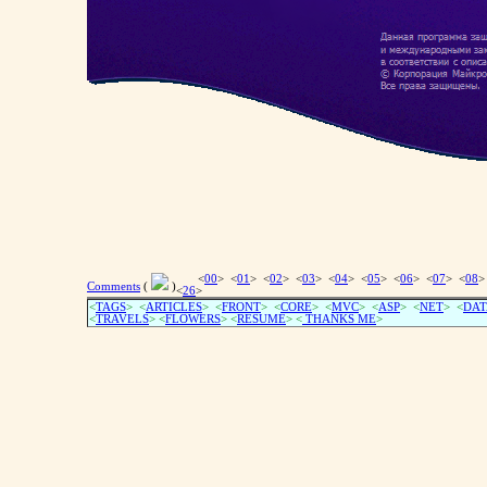
<
00
> <
01
> <
02
> <
03
> <
04
> <
05
> <
06
> <
07
> <
08
>
Comments
(
)
<
26
>
<
TAGS
> <
ARTICLES
> <
FRONT
> <
CORE
> <
MVC
> <
ASP
> <
NET
> <
DAT
<
TRAVELS
> <
FLOWERS
> <
RESUME
>
<
THANKS ME
>