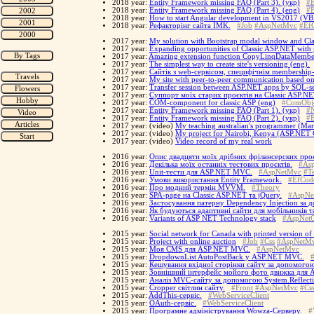
2018 year:
Entity Framework missing FAQ (Part 3). (укр)
#E
2018 year:
Entity Framework missing FAQ (Part 4). (eng)
#E
2018 year:
How to start Angular development in VS2017 (V
2018 year:
Рефакторінг сайта IMK.
#Job
#AspNetMvc
#EfC
2017 year:
My solution with Bootstrap modal window and Cla
2017 year:
Expanding opportunities of Classic ASP.NET with 
2017 year:
Amazing extension function CopyLinqDataMembe
2017 year:
The simplest way to create site's versioning (eng).
2017 year:
Cайтік з web-сервісом, специфічнім membership
2017 year:
My site with peer-to-peer communication based on
2017 year:
Transfer session between ASP.NET apps by SQL-s
2017 year:
Суппорт моїх старих проєктів на Classic ASP.N
2017 year:
COM-component for classic ASP (eng)
#ComObj
2017 year:
Entity Framework missing FAQ (Part 1). (укр)
#N
2017 year:
Entity Framework missing FAQ (Part 2). (укр)
#E
2017 year: (video)
My teaching australian's programmer (M
2017 year: (video)
My project for Nairobi, Kenya (ASP.NET 
2017 year: (video)
Video record of my real work
2016 year:
Опис двадцяти моїх дрібних фрілансерских проє
2016 year:
Декілька моїх останніх тестових проєктів.
#As
2016 year:
Unit-тести для ASP.NET MVC.
#AspNetMvc
#Te
2016 year:
Умови використання Entity Framework.
#EfCode
2016 year:
Про модний термін MVVM.
#Theory
2016 year:
SPA-page на Classic ASP.NET та jQuery.
#AspNet
2016 year:
Застосування патерну Dependency Injection за 
2016 year:
Як будуються адаптивні сайти для мобільників та
2016 year:
Variants of ASP NET Technology stack
#AspNetC
2015 year:
Social network for Canada with printed version of
2015 year:
Project with online auction
#Job
#Css
#AspNetM
2015 year:
Моя CMS для ASP.NET MVC.
#AspNetMvc
2015 year:
DropdownList AutoPostBack у ASP.NET MVC.
2015 year:
Кешування вхідної сторінки сайту за допомого
2015 year:
Зовнішний інтерфейс мойого фото движка для A
2015 year:
Аналіз MVC-сайту за допомогою System.Reflecti
2015 year:
Cropper світлин сайту.
#Front
#AspNetMvc
#Cs
2015 year:
AddThis-сервіс.
#WebServiceClient
2015 year:
OAuth-сервіс.
#WebServiceClient
2015 year:
Програмне адміністрування Wowza-Серверу.
#