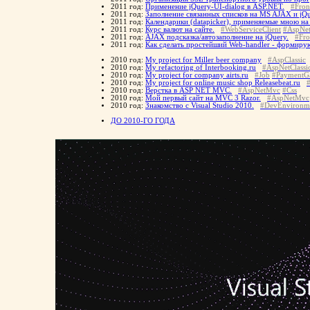
2011 год:
Применение jQuery-UI-dialog в ASP.NET.
#Fron
2011 год:
Заполнение связанных списков на MS AJAX и jQu
2011 год:
Календарики (datapicker), применяемые мною на 
2011 год:
Курс валют на сайте.
#WebServiceClient
#AspNet
2011 год:
AJAX подсказка/автозаполнение на jQuery.
#Fro
2011 год:
Как сделать простейший Web-handler - формир
2010 год:
My project for Miller beer company
#AspClassic
2010 год:
My refactoring of Interbooking.ru
#AspNetClassi
2010 год:
My project for company airts.ru
#Job
#PaymentG
2010 год:
My project for online music shop Releasebeat.ru
2010 год:
Верстка в ASP NET MVC.
#AspNetMvc
#Css
2010 год:
Мой первый сайт на MVC 3 Razor.
#AspNetMvc
2010 год:
Знакомство с Visual Studio 2010.
#DevEnvironm
ДО 2010-ГО ГОДА