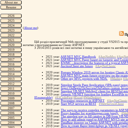
(
About me
)
Пр
Цій розділ присвячений Web-програмуванню у студії VS2015 та пр
нотатки з програмування на Classic ASP.NET.
З 2014/2015 років всі свої нотатки я пишу українською та англійско
2021 year:
ASP.NET MVC Handbook
#AspNetMvc
#AspNet
2021 year:
ASP.NET MVC Pager based on Generic and Constra
2021 year:
KWMC - description the features of a typical AS
2021 year:
AuctionClient site future
#AspNetClassic
2020 year:
Prepare Window 2019 server for hosting Classic 
2020 year:
ASP.NET MVC main future overview on the exampl
2020 year:
Other my MVC projects with NDA.
#Mailing
#A
2019 year:
Simplest Single Page Application (SPA-page) tem
2019 year:
Inject OnBegin/OnSuccess/OnFailure custom Javasc
2019 year:
Simplest VB.NET WebApi2 client for RESTful mi
2019 year:
Generic VB.NET function for loading ExcelFile to
IEnumerable)
#EfCodeFirst
#Excel
#WinDesktop
2019 year:
Processing resources in ASP.NET
#AspNetClassic
2019 year:
Start WCF service as REST
#WebServiceClient
2018 year:
The ways to receive complex parameters in ASP.N
2018 year:
Proxy-handler for graphhopper.com (engl).
#Web
2018 year:
The simplest way to fill catalog in DB from VB.NE
2018 year:
How to add admin panel to ASP.NET MVC5 site and
2018 year:
DataBase dumper on Classic ASP.NET with seriali
2018 year:
How to create Razor html-helper in VB.NET (engl