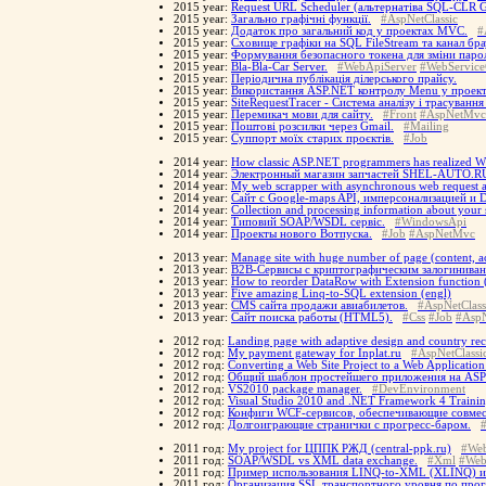
2015 year:
Request URL Scheduler (альтернатіва SQL-CLR 
2015 year:
Загально графічні функції.
#AspNetClassic
2015 year:
Додаток про загальний код у проектах MVC.
#
2015 year:
Сховище графіки на SQL FileStream та канал брау
2015 year:
Формування безопасного токена для зміни паро
2015 year:
Bla-Bla-Car Server.
#WebApiServer
#WebService
2015 year:
Періодична публікація ділерського прайсу.
2015 year:
Використання ASP.NET контролу Menu у проек
2015 year:
SiteRequestTracer - Система аналізу і трасування 
2015 year:
Перемикач мови для сайту.
#Front
#AspNetMvc
2015 year:
Поштові розсилки через Gmail.
#Mailing
2015 year:
Суппорт моїх старих проєктів.
#Job
2014 year:
How classic ASP.NET programmers has realized W
2014 year:
Электронный магазин запчастей SHEL-AUTO.R
2014 year:
My web scrapper with asynchronous web request and
2014 year:
Сайт с Google-maps API, имперсонализацией и 
2014 year:
Collection and processing information about your 
2014 year:
Типовий SOAP/WSDL сервіс.
#WindowsApi
2014 year:
Проекты нового Вотпуска.
#Job
#AspNetMvc
2013 year:
Manage site with huge number of page (content, ac
2013 year:
B2B-Сервисы с криптографическим залогинивани
2013 year:
How to reorder DataRow with Extension function 
2013 year:
Five amazing Linq-to-SQL extension (engl)
2013 year:
CMS сайта продажи авиабилетов.
#AspNetClass
2013 year:
Сайт поиска работы (HTML5).
#Css
#Job
#Asp
2012 год:
Landing page with adaptive design and country re
2012 год:
My payment gateway for Inplat.ru
#AspNetClassi
2012 год:
Converting a Web Site Project to a Web Application
2012 год:
Общий шаблон простейшего приложения на AS
2012 год:
VS2010 package manager.
#DevEnvironment
2012 год:
Visual Studio 2010 and .NET Framework 4 Trainin
2012 год:
Конфиги WCF-сервисов, обеспечивающие совмес
2012 год:
Долгоиграющие странички с прогресс-баром.
2011 год:
My project for ЦППК РЖД (central-ppk.ru)
#Web
2011 год:
SOAP/WSDL vs XML data exchange.
#Xml
#Web
2011 год:
Пример использования LINQ-to-XML (XLINQ) и
2011 год:
Организация SSL транспортного уровня по про